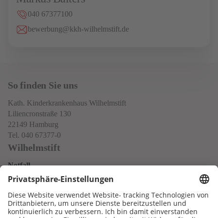
040 67377100
bewerbung@kkh-wilhelmstift.de
So finden Sie uns
Kath. Kinderkrankenhaus Wilhelmstift
Liliencronstraße 130
22149 Hamburg
Tel. 040 67377-0
Wilhelmstift
Notfall
Datenschutz
Impressum
Neo
Service