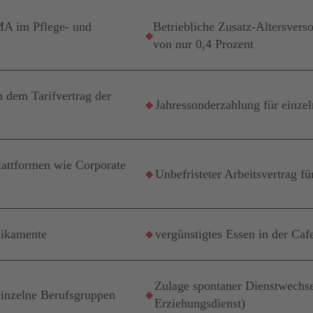
MA im Pflege- und
Betriebliche Zusatz-Altersverso
von nur 0,4 Prozent
h dem Tarifvertrag der
Jahressonderzahlung für einze
)
lattformen wie Corporate
Unbefristeter Arbeitsvertrag f
dikamente
vergünstigtes Essen in der Caf
Zulage spontaner Dienstwechse
inzelne Berufsgruppen
Erziehungsdienst)