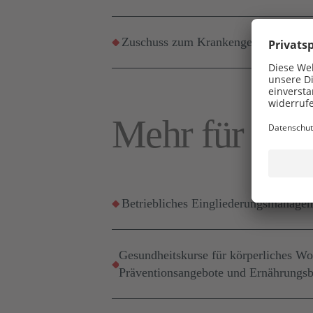
Zuschuss zum Krankengeld für einze
Mehr für Ihr
Betriebliches Eingliederungsmanag
Gesundheitskurse für körperliches Wo
Präventionsangebote und Ernährungsb