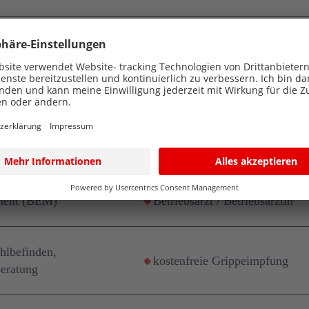
lne Berufsgruppen
e Gesundheit
ement (BEM)
Betriebsarzt / Betriebsärztin
hlbefinden,
kostenfreie Grippeimpfung
eratung