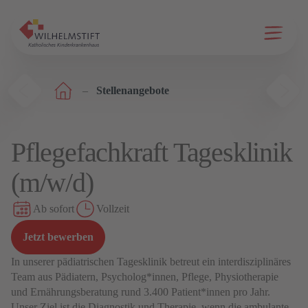
Menü ö
Stellenangebote
Pflegefachkraft Tagesklinik
(m/w/d)
Ab sofort
Vollzeit
Jetzt bewerben
In unserer pädiatrischen Tagesklinik betreut ein interdisziplinäres
Team aus Pädiatern, Psycholog*innen, Pflege, Physiotherapie
und Ernährungsberatung rund 3.400 Patient*innen pro Jahr.
Unser Ziel ist die Diagnostik und Therapie, wenn die ambulante