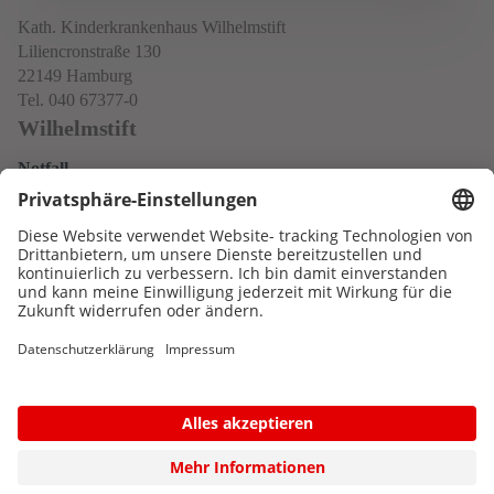
Kath. Kinderkrankenhaus Wilhelmstift
Liliencronstraße 130
22149 Hamburg
Tel. 040 67377-0
Wilhelmstift
Notfall
Datenschutz
Impressum
Neo
Service
Kontakt & Anfahrt
Newsletter
© 2026 Katholisches Kinderkrankenhaus WILHELMSTIFT