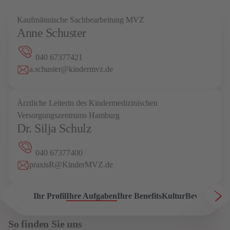
Kaufmännische Sachbearbeitung MVZ
Anne Schuster
040 67377421
a.schuster@kindermvz.de
Ärztliche Leiterin des Kindermedizinischen
Versorgungszentrums Hamburg
Dr. Silja Schulz
040 67377400
praxisR@KinderMVZ.de
Ihr Profil
Ihre Aufgaben
Ihre Benefits
Kultur
Bewerbung
A
So finden Sie uns