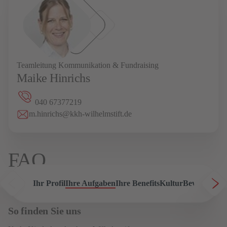
Teamleitung Kommunikation & Fundraising
Maike Hinrichs
040 67377219
m.hinrichs@kkh-wilhelmstift.de
FAQ
Ihr Profil
Ihre Aufgaben
Ihre Benefits
Kultur
Bewerbung
A
So finden Sie uns