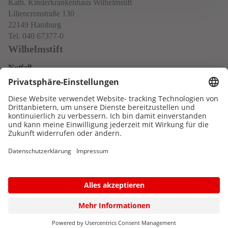
Kath. Kinderkrankenhaus Wilhelmstift
Liliencronstraße 130
22149 Hamburg
Tel. 040 67377-0
Wilhelmstift
Notfall
Datenschutz
Impressum
Neo
Service
Kontakt & Anfahrt
Newsletter
© 2026 Katholisches Kinderkrankenhaus WILHELMSTIFT