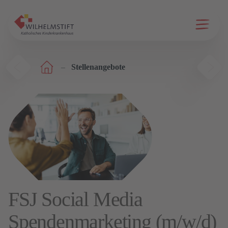
Menü ö
Stellenangebote
FSJ Social Media
Spendenmarketing (m/w/d)