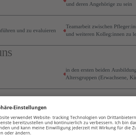
und deren Angehörige zu sein
Teamarbeit zwischen Pfleger:in
führen und zu evaluieren
und weiteren Kolleg:innen zu l
uns
in den ersten beiden Ausbildungs
Altersgruppen (Erwachsene, Ki
 allen Praxiseinsätzen
Theorie im Klassenverband, auf
e versorgt
mindestens zwei qualifizierte P
Schule und Ausbildungsstätte s
Auszubildende