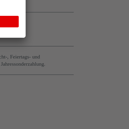
ft
t brutto
cht-, Feiertags- und
 Jahressonderzahlung.