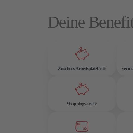
Deine Benefi
Zuschuss Arbeitsplatzbrille
vermö
Shoppingvorteile