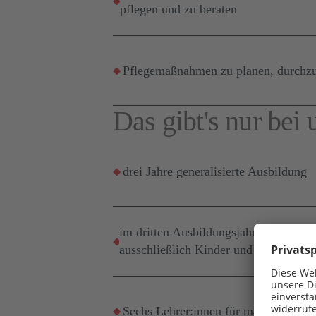
pflegen und zu beraten
Pflegemaßnahmen zu planen, durchzu
Das gibt's nur bei 
drei Jahre generalisierte Ausbildung
im dritten Ausbildungsjahr werden bei
ausschließlich Kinder und Jugendlich
Sechs Lehrer:innen für maximal 90 