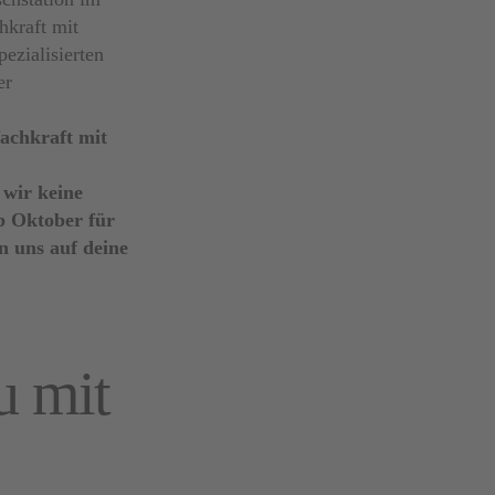
hkraft mit
pezialisierten
er
fachkraft mit
 wir keine
ab Oktober für
n uns auf deine
u mit