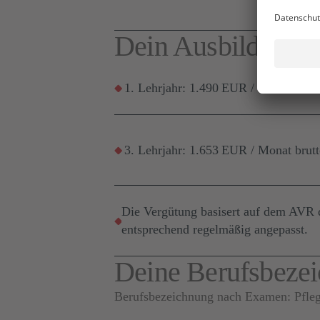
Dein Ausbildungsg
1. Lehrjahr: 1.490 EUR / Monat brut
3. Lehrjahr: 1.653 EUR / Monat brut
Die Vergütung basisert auf dem AVR d
entsprechend regelmäßig angepasst.
Deine Berufsbeze
Berufsbezeichnung nach Examen: Pflege