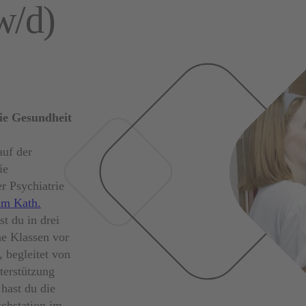
w/d)
ie Gesundheit
auf der
ie
r Psychiatrie
am Kath.
st du in drei
ne Klassen vor
 begleitet von
terstützung
hast du die
schstation im