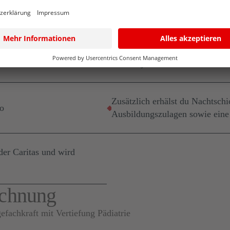
Kinderkrankenhaus Wilhelmsti
ehalt
to
2. Lehrjahr: 1.552 EUR / Mona
Zusätzlich erhälst du Nachtschi
to
Ausbildungszulagen sowie eine
er Caritas und wird
ichnung
fachkraft mit Vertiefung Pädiatrie