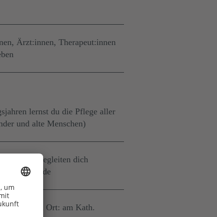
nen, Ärzt:innen, Therapeut:innen
eben
jahren lernst du die Pflege aller
nder und alte Menschen)
 Stationen begleiten dich
raxisanleitende
ind an einem Ort: am Kath.